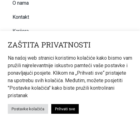
O nama
Kontakt
Karijera
ZAŠTITA PRIVATNOSTI
Novosti
Na našoj web stranici koristimo kolačiće kako bismo vam
BIM
pružili najrelevantnije iskustvo pamteći vaše postavke i
ponavljajući posjete. Klikom na „Prihvati sve“ pristajete
na upotrebu svih kolačića. Međutim, možete posjetiti
KONTAKT INFORMACIJE
"Postavke kolačića" kako biste pružili kontrolirani
pristanak
Termoinženjering-projektiranje d.o.o.
Hvarska 1C, 10000 Zagreb, Hrvatska
Postavke kolačića
Prihvati sve
tering@tering.hr
+385 1 6180 233