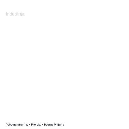
Projekt
Industrija:
Ostale građevine
Početna stranica
»
Projekti
»
Dvorac Miljana