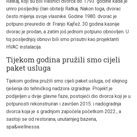
Ratkaj, koji su bili vlasnici dvorca do 1793. godine kada je
umro posljednji član obitelji Ratkaj. Nakon toga, dvorac
često mijenja svoje vlasnike. Godine 1980. dvorac je
potpuno preuredio dr. Franjo Kajfež. 30 godina kasnije
dvorac je prodan, a zatim još jednom potpuno obnovljen. U
toj posljednjoj obnovi bili smo prisutni kao projektanti
HVAC instalacija.
Tijekom godina pružili smo cijeli
paket usluga
Tijekom godina pružili smo cijeli paket usluga, od idejnog
rješenja do tehničkog nadzora izgradnje. Projekt je
podijeljen u dvije glavne faze, postojeći dio dvorca koji je u
potpunosti rekonstruiran i završen 2015. i nadogradnja
dvorca koja je s gradnjom započela početkom 2022., a
sastoji se od restorana, unutarnjeg bazena,
spa&wellnessa.