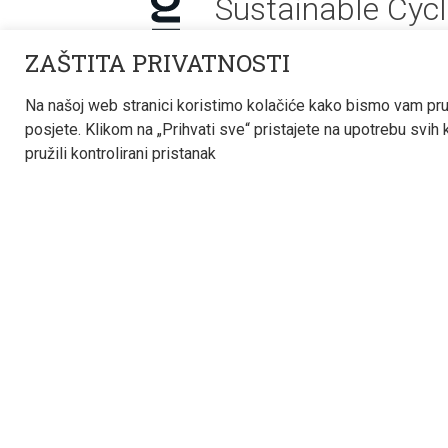
Sustainable Cyc
ZAŠTITA PRIVATNOSTI
Na našoj web stranici koristimo kolačiće kako bismo vam pruž
Projektiranje
O nama
posjete. Klikom na „Prihvati sve“ pristajete na upotrebu svih
pružili kontrolirani pristanak
Konzalting
Kontakt
Partnerstvo
Karijera
Projekti
Novosti
Reference
BIM
Sva prava pridržana © 2022 - 2026 Termoinženjeri