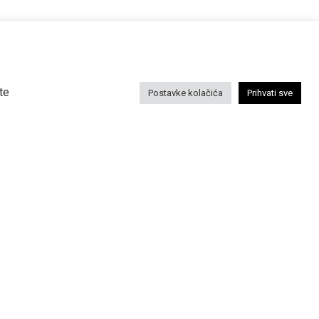
NA NEWSLETTER
te
Postavke kolačića
Prihvati sve
nformacije o našem radu prijavite se na naš
↳
PRAVILA KOLAČIĆA
ZAŠTITA PRIVATNOSTI