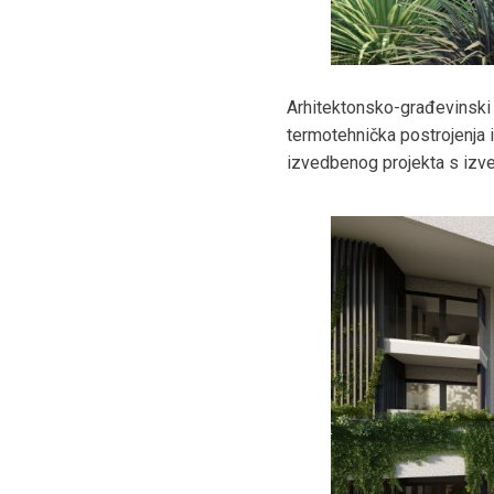
Arhitektonsko-građevinski d
termotehnička postrojenja i
izvedbenog projekta s izv