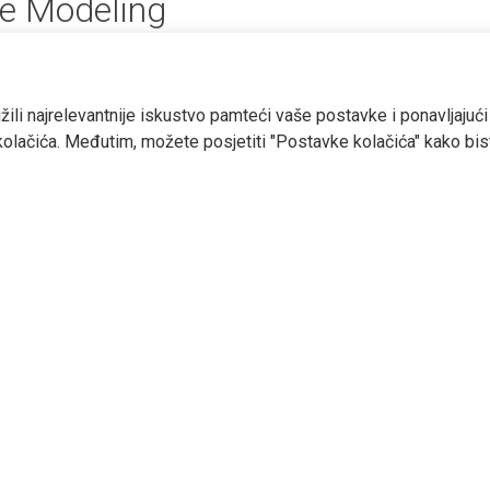
le Modeling
ili najrelevantnije iskustvo pamteći vaše postavke i ponavljajući
KONTAKT INFORMACIJE
PRIJAVI SE 
 kolačića. Međutim, možete posjetiti "Postavke kolačića" kako bis
Termoinženjering-projektiranje d.o.o.
Za najnovije i
Hvarska 1C, 10000 Zagreb, Hrvatska
newsletter.
tering@tering.hr
+385 1 6180 233
E
m
a
i
l
*
ng-projektiranje d.o.o.