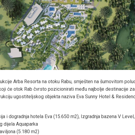
trukcije Arba Resorta na otoku Rabu, smješten na šumovitom poluo
oji će otok Rab čvrsto pozicionirati među najbolje destinacije za
ukciju ugostiteljskog objekta naziva Eva Sunny Hotel & Residen
ija i dogradnja hotela Eva (15.650 m2), Izgradnja bazena V Level
eg dijela Aquaparka
Paviljona (5.180 m2)