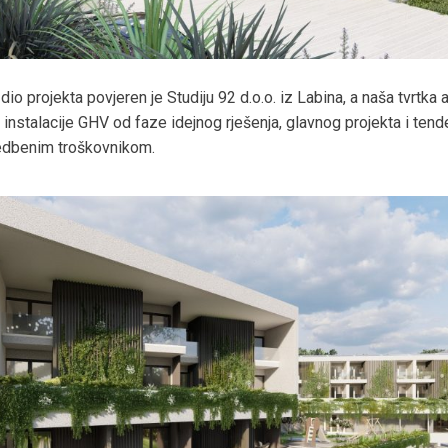
io projekta povjeren je Studiju 92 d.o.o. iz Labina, a naša tvrtka 
 instalacije GHV od faze idejnog rješenja, glavnog projekta i tend
edbenim troškovnikom.