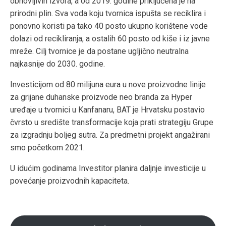
obnovljivih izvora, a od 2019. godine priključena je na
prirodni plin. Sva voda koju tvornica ispušta se reciklira i
ponovno koristi pa tako 40 posto ukupno korištene vode
dolazi od recikliranja, a ostalih 60 posto od kiše i iz javne
mreže. Cilj tvornice je da postane ugljično neutralna
najkasnije do 2030. godine.
Investicijom od 80 milijuna eura u nove proizvodne linije
za grijane duhanske proizvode neo branda za Hyper
uređaje u tvornici u Kanfanaru, BAT je Hrvatsku postavio
čvrsto u središte transformacije koja prati strategiju Grupe
za izgradnju boljeg sutra. Za predmetni projekt angažirani
smo početkom 2021.
U idućim godinama Investitor planira daljnje investicije u
povećanje proizvodnih kapaciteta.