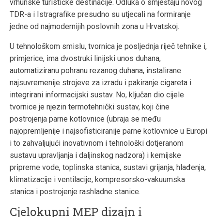
vrhunske turističke destinacije. Odluka o smještaju novog
TDR-a i Istragrafike presudno su utjecali na formiranje
jedne od najmodernijih poslovnih zona u Hrvatskoj.
U tehnološkom smislu, tvornica je posljednja riječ tehnike i,
primjerice, ima dvostruki linijski unos duhana,
automatiziranu pohranu rezanog duhana, instalirane
najsuvremenije strojeve za izradu i pakiranje cigareta i
integrirani informacijski sustav. No, ključan dio cijele
tvornice je njezin termotehnički sustav, koji čine
postrojenja parne kotlovnice (ubraja se među
najopremljenije i najsofisticiranije parne kotlovnice u Europi
i to zahvaljujući inovativnom i tehnološki dotjeranom
sustavu upravljanja i daljinskog nadzora) i kemijske
pripreme vode, toplinska stanica, sustavi grijanja, hlađenja,
klimatizacije i ventilacije, kompresorsko-vakuumska
stanica i postrojenje rashladne stanice.
Cjelokupni MEP dizajn i