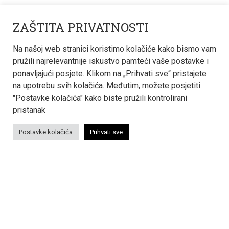
O nama
ZAŠTITA PRIVATNOSTI
Kontakt
Na našoj web stranici koristimo kolačiće kako bismo vam
pružili najrelevantnije iskustvo pamteći vaše postavke i
Karijera
ponavljajući posjete. Klikom na „Prihvati sve“ pristajete
na upotrebu svih kolačića. Međutim, možete posjetiti
Novosti
"Postavke kolačića" kako biste pružili kontrolirani
pristanak
BIM
Postavke kolačića
Prihvati sve
KONTAKT INFORMACIJE
Termoinženjering-projektiranje d.o.o.
Hvarska 1C, 10000 Zagreb, Hrvatska
tering@tering.hr
+385 1 6180 233