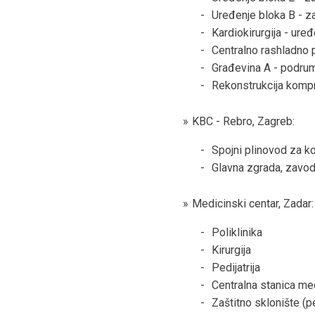
Uređenje bloka B - z
Kardiokirurgija - ure
Centralno rashladno 
Građevina A - podru
Rekonstrukcija komp
KBC - Rebro, Zagreb:
Spojni plinovod za k
Glavna zgrada, zavod 
Medicinski centar, Zadar:
Poliklinika
Kirurgija
Pedijatrija
Centralna stanica me
Zaštitno sklonište (pe