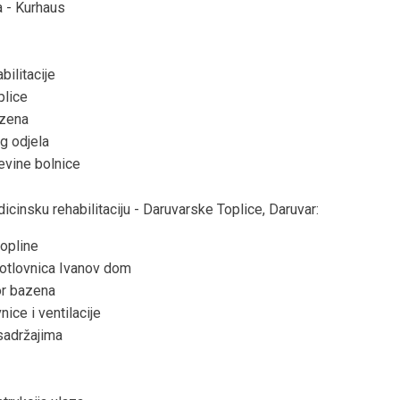
a - Kurhaus
bilitacije
plice
azena
g odjela
evine bolnice
icinsku rehabilitaciju - Daruvarske Toplice, Daruvar:
topline
kotlovnica Ivanov dom
or bazena
ice i ventilacije
sadržajima