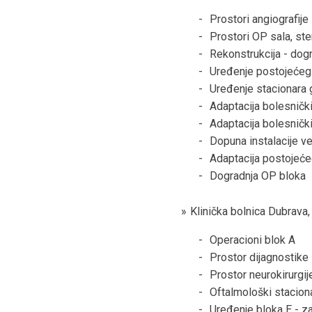
Prostori angiografije
Prostori OP sala, ster
Rekonstrukcija - dog
Uređenje postojećeg 
Uređenje stacionara 
Adaptacija bolesnički
Adaptacija bolesničk
Dopuna instalacije ve
Adaptacija postojećeg
Dogradnja OP bloka
Klinička bolnica Dubrava,
Operacioni blok A
Prostor dijagnostike
Prostor neurokirurgij
Oftalmološki stacion
Uređenje bloka E - za