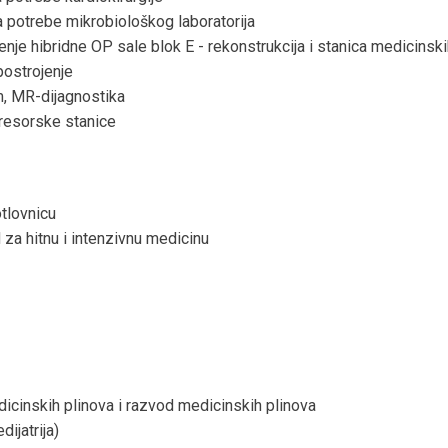
a potrebe mikrobiološkog laboratorija
đenje hibridne OP sale blok E - rekonstrukcija i stanica medicinsk
postrojenje
m, MR-dijagnostika
resorske stanice
otlovnicu
za hitnu i intenzivnu medicinu
dicinskih plinova i razvod medicinskih plinova
dijatrija)