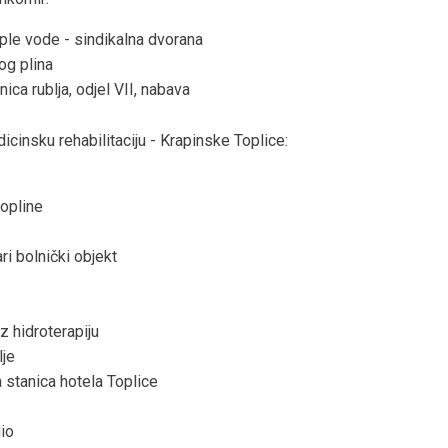
ople vode - sindikalna dvorana
og plina
nica rublja, odjel VII, nabava
icinsku rehabilitaciju - Krapinske Toplice:
topline
ri bolnički objekt
z hidroterapiju
lje
a stanica hotela Toplice
dio