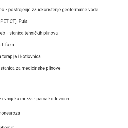
eb - postrojenje za iskorištenje geotermalne vode
(PET CT), Pula
b - stanica tehničkih plinova
 I. faza
a terapija i kotlovnica
 stanica za medicinske plinove
 i vanjska mreža - parna kotlovnica
sihoneuroza
ankomir: