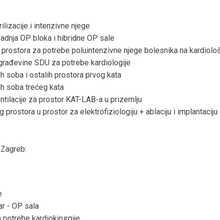
ilizacije i intenzivne njege
radnja OP bloka i hibridne OP sale
prostora za potrebe poluintenzivne njege bolesnika na kardiolo
građevine SDU za potrebe kardiologije
h soba i ostalih prostora prvog kata
ih soba trećeg kata
ntilacije za prostor KAT-LAB-a u prizemlju
 prostora u prostor za elektrofiziologiju + ablaciju i implantaciju
 Zagreb:
e
ar - OP sala
 potrebe kardiokirurgije