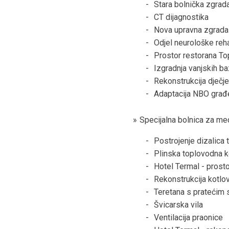
Stara bolnička zgrad
CT dijagnostika
Nova upravna zgrada
Odjel neurološke reha
Prostor restorana To
Izgradnja vanjskih b
Rekonstrukcija dječje
Adaptacija NBO građ
Specijalna bolnica za med
Postrojenje dizalica 
Plinska toplovodna 
Hotel Termal - prost
Rekonstrukcija kotlovn
Teretana s pratećim 
Švicarska vila
Ventilacija praonice