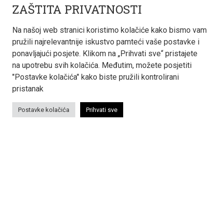
+385 1 6180 233
ZAŠTITA PRIVATNOSTI
Na našoj web stranici koristimo kolačiće kako bismo vam
pružili najrelevantnije iskustvo pamteći vaše postavke i
ponavljajući posjete. Klikom na „Prihvati sve“ pristajete
PRIJAVI SE NA NEWSLETTER
na upotrebu svih kolačića. Međutim, možete posjetiti
Za najnovije informacije o našem radu prijavite se na
"Postavke kolačića" kako biste pružili kontrolirani
naš newsletter.
pristanak
Postavke kolačića
Prihvati sve
E
↳
m
a
i
l
*
Sva prava pridržana © 2022 - 2026 Termoinženjering-
projektiranje d.o.o.
PRAVILA KOLAČIĆA
ZAŠTITA PRIVATNOSTI