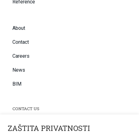
Reference
About
Contact
Careers
News
BIM
CONTACT US
Termoinženjering-projektiranje d.o.o.
ZAŠTITA PRIVATNOSTI
Hvarska 1C, 10000 Zagreb, Croatia
tering@tering.hr