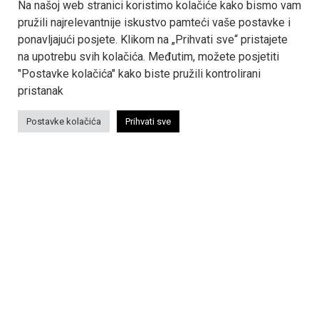
Na našoj web stranici koristimo kolačiće kako bismo vam
+385 1 6180 233
pružili najrelevantnije iskustvo pamteći vaše postavke i
ponavljajući posjete. Klikom na „Prihvati sve“ pristajete
na upotrebu svih kolačića. Međutim, možete posjetiti
"Postavke kolačića" kako biste pružili kontrolirani
SIGN UP FOR NEWSLETTER
pristanak
For the latest information about our work, sign up for
Postavke kolačića
Prihvati sve
our newsletter.
E
↳
m
a
i
l
*
Sva prava pridržana © 2022 - 2026 Termoinženjering-
projektiranje d.o.o.