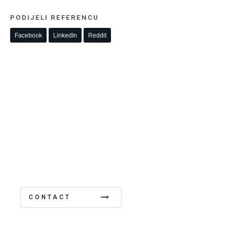
PODIJELI REFERENCU
Facebook
LinkedIn
Reddit
CONTACT US
Rado ćemo Vas savjetovati. Pošaljite nam upit i
naš tim će vas kontaktirati u najkraćem roku .
CONTACT