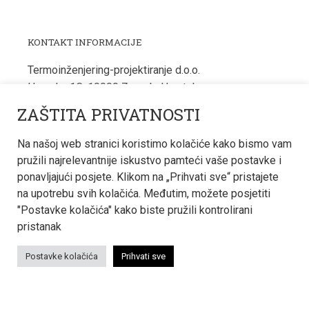
KONTAKT INFORMACIJE
Termoinženjering-projektiranje d.o.o.
Hvarska 1C, 10000 Zagreb, Hrvatska
tering@tering.hr
ZAŠTITA PRIVATNOSTI
+385 1 6180 233
Na našoj web stranici koristimo kolačiće kako bismo vam
pružili najrelevantnije iskustvo pamteći vaše postavke i
ponavljajući posjete. Klikom na „Prihvati sve“ pristajete
na upotrebu svih kolačića. Međutim, možete posjetiti
PRIJAVI SE NA NEWSLETTER
"Postavke kolačića" kako biste pružili kontrolirani
Za najnovije informacije o našem radu prijavite se na
pristanak
naš newsletter.
Postavke kolačića
Prihvati sve
E
↳
m