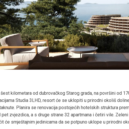
šest kilometara od dubrovačkog Starog grada, na površini od 170
cijama Studia 3LHD, resort će se uklopiti u prirodni okoliš doli
taknute. Planira se renovacija postojećih hotelskih struktura pre
 pet zvjezdica, a s druge strane 32 apartmana i četiri vile. Zeleni
 će smještajnim jedinicama da se potpuno uklope u prirodni oko