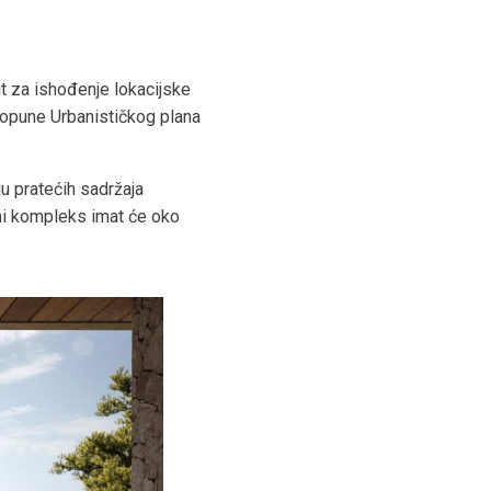
ut za ishođenje lokacijske
dopune Urbanističkog plana
nju pratećih sadržaja
ni kompleks imat će oko