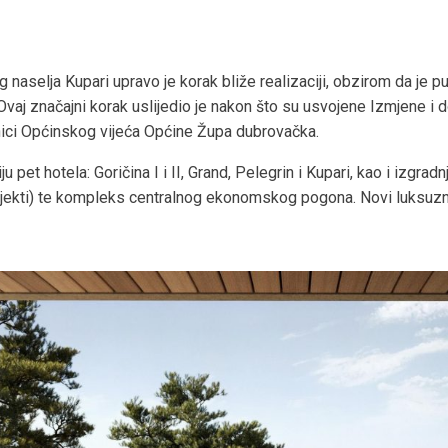
g naselja Kupari upravo je korak bliže realizaciji, obzirom da je p
vaj značajni korak uslijedio je nakon što su usvojene Izmjene i 
dnici Općinskog vijeća Općine Župa dubrovačka.
u pet hotela: Goričina I i II, Grand, Pelegrin i Kupari, kao i izgrad
objekti) te kompleks centralnog ekonomskog pogona. Novi luksuz