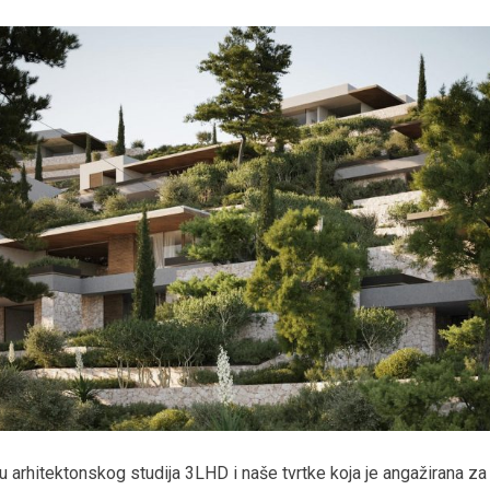
u arhitektonskog studija 3LHD i naše tvrtke koja je angažirana z