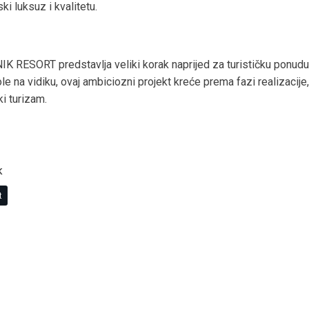
i luksuz i kvalitetu.
SORT predstavlja veliki korak naprijed za turističku ponudu 
e na vidiku, ovaj ambiciozni projekt kreće prema fazi realizacije
ki turizam.
K
t