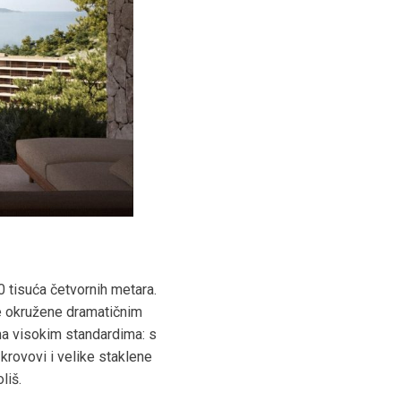
 tisuća četvornih metara.
ne okružene dramatičnim
ma visokim standardima: s
 krovovi i velike staklene
liš.