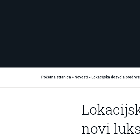
Početna stranica
»
Novosti
»
Lokacijska dozvola pred v
Lokacijs
novi luk