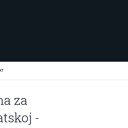
RT
ma za
tskoj -