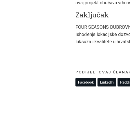
ovaj projekt obećava vrhunsk
Zaključak
FOUR SEASONS DUBROVNIK RE
ishođenje lokacijske dozvol
luksuza i kvalitete u hrvats
PODIJELI OVAJ ČLANA
Facebook
LinkedIn
Reddi
KONTAKTIRAJTE NAS