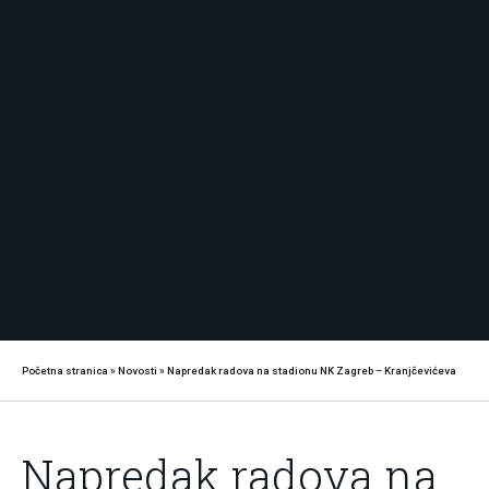
Početna stranica
»
Novosti
»
Napredak radova na stadionu NK Zagreb – Kranjčevićeva
Napredak radova na