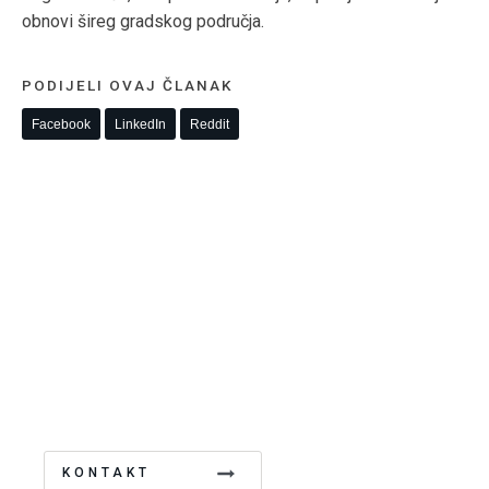
obnovi šireg gradskog područja.
PODIJELI OVAJ ČLANAK
Facebook
LinkedIn
Reddit
KONTAKTIRAJTE NAS
Rado ćemo Vas savjetovati. Pošaljite nam upit i
naš tim će vas kontaktirati u najkraćem roku .
KONTAKT