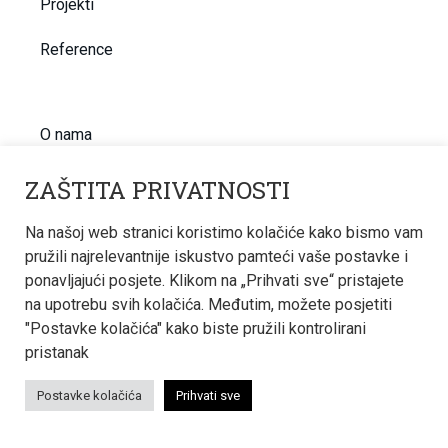
Projekti
Reference
O nama
Kontakt
ZAŠTITA PRIVATNOSTI
Karijera
Na našoj web stranici koristimo kolačiće kako bismo vam
pružili najrelevantnije iskustvo pamteći vaše postavke i
Novosti
ponavljajući posjete. Klikom na „Prihvati sve“ pristajete
na upotrebu svih kolačića. Međutim, možete posjetiti
BIM
"Postavke kolačića" kako biste pružili kontrolirani
pristanak
KONTAKT INFORMACIJE
Postavke kolačića
Prihvati sve
Termoinženjering-projektiranje d.o.o.