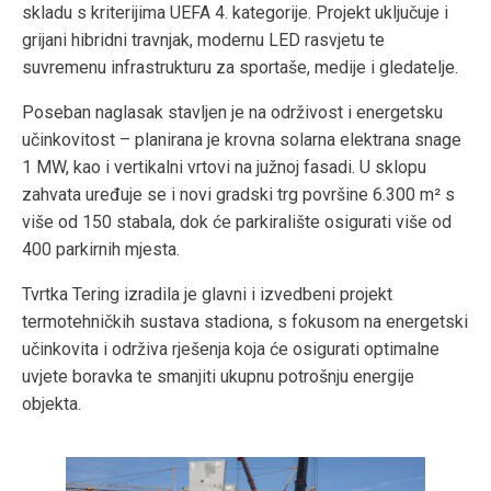
skladu s kriterijima UEFA 4. kategorije. Projekt uključuje i
grijani hibridni travnjak, modernu LED rasvjetu te
suvremenu infrastrukturu za sportaše, medije i gledatelje.
Poseban naglasak stavljen je na održivost i energetsku
učinkovitost – planirana je krovna solarna elektrana snage
1 MW, kao i vertikalni vrtovi na južnoj fasadi. U sklopu
zahvata uređuje se i novi gradski trg površine 6.300 m² s
više od 150 stabala, dok će parkiralište osigurati više od
400 parkirnih mjesta.
Tvrtka Tering izradila je glavni i izvedbeni projekt
termotehničkih sustava stadiona, s fokusom na energetski
učinkovita i održiva rješenja koja će osigurati optimalne
uvjete boravka te smanjiti ukupnu potrošnju energije
objekta.