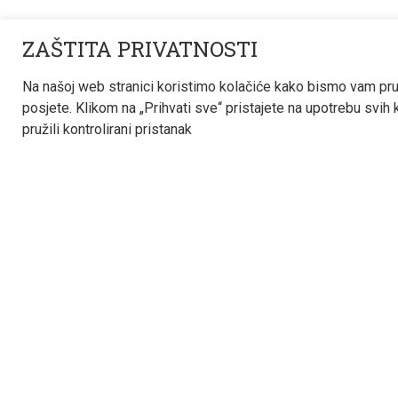
Projektiranje
O nama
ZAŠTITA PRIVATNOSTI
Konzalting
Kontakt
Na našoj web stranici koristimo kolačiće kako bismo vam pruž
posjete. Klikom na „Prihvati sve“ pristajete na upotrebu svih
Partnerstvo
Karijera
pružili kontrolirani pristanak
Projekti
Novosti
Reference
BIM
Sva prava pridržana © 2022 - 2026 Termoinženjeri