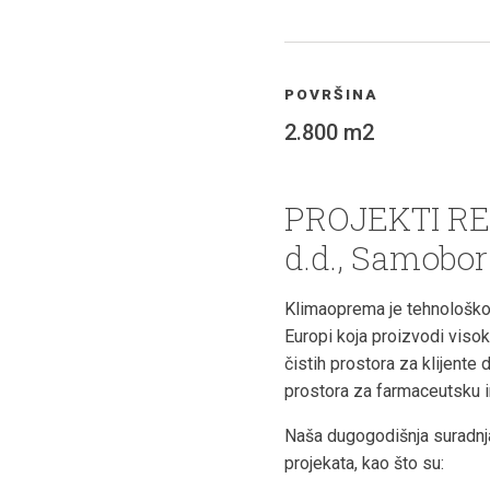
POVRŠINA
2.800 m2
PROJEKTI R
d.d., Samobor
Klimaoprema je tehnološko-p
Europi koja proizvodi viso
čistih prostora za klijente d
prostora za farmaceutsku ind
Naša dugogodišnja suradnja
projekata, kao što su: