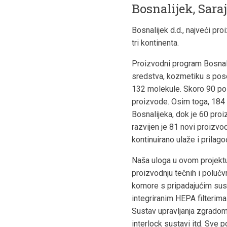
Bosnalijek, Sara
Bosnalijek d.d., najveći pr
tri kontinenta.
Proizvodni program Bosnali
sredstva, kozmetiku s pos
132 molekule. Skoro 90 pos
proizvode. Osim toga, 184 p
Bosnalijeka, dok je 60 pro
razvijen je 81 novi proizvod.
kontinuirano ulaže i prilag
Naša uloga u ovom projektu 
proizvodnju tečnih i polučvr
komore s pripadajućim sust
integriranim HEPA filterima.
Sustav upravljanja zgradom 
interlock sustavi itd. Sve 