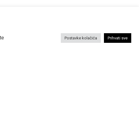
NA NEWSLETTER
nformacije o našem radu prijavite se na naš
te
Postavke kolačića
Prihvati sve
↳
PRAVILA KOLAČIĆA
ZAŠTITA PRIVATNOSTI