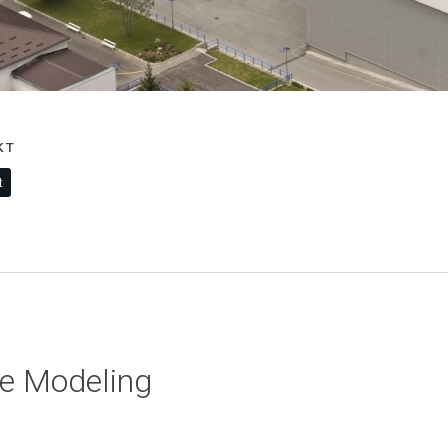
KT
t
le Modeling