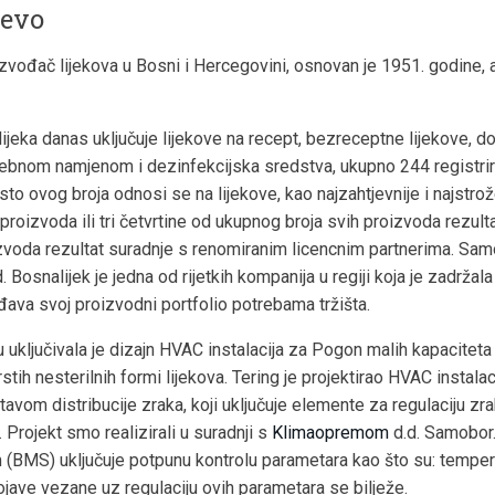
jevo
oizvođač lijekova u Bosni i Hercegovini, osnovan je 1951. godine,
jeka danas uključuje lijekove na recept, bezreceptne lijekove, d
ebnom namjenom i dezinfekcijska sredstva, ukupno 244 registrir
to ovog broja odnosi se na lijekove, kao najzahtjevnije i najstro
roizvoda ili tri četvrtine od ukupnog broja svih proizvoda rezulta
izvoda rezultat suradnje s renomiranim licencnim partnerima. Sam
 Bosnalijek je jedna od rijetkih kompanija u regiji koja je zadržala v
ođava svoj proizvodni portfolio potrebama tržišta.
uključivala je dizajn HVAC instalacija za Pogon malih kapaciteta
stih nesterilnih formi lijekova. Tering je projektirao HVAC instalac
avom distribucije zraka, koji uključuje elemente za regulaciju zr
 Projekt smo realizirali u suradnji s
Klimaopremom
d.d. Samobor
(BMS) uključuje potpunu kontrolu parametara kao što su: temperat
pojave vezane uz regulaciju ovih parametara se bilježe.