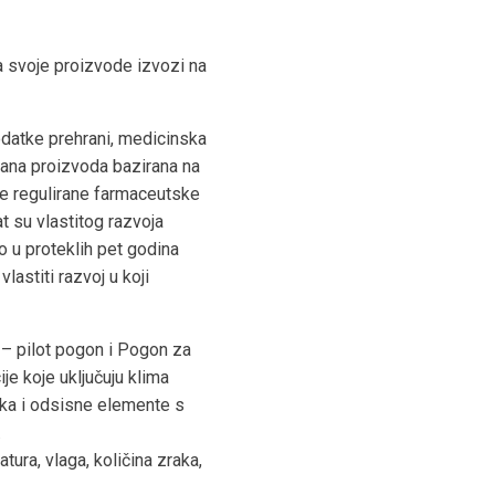
 a svoje proizvode izvozi na
odatke prehrani, medicinska
ana proizvoda bazirana na
že regulirane farmaceutske
t su vlastitog razvoja
o u proteklih pet godina
lastiti razvoj u koji
 – pilot pogon i Pogon za
ije koje uključuju klima
aka i odsisne elemente s
.
ura, vlaga, količina zraka,