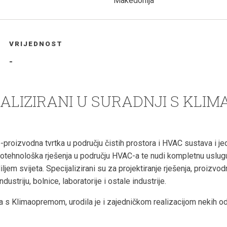
Makedonija
VRIJEDNOST
-
EALIZIRANI U SURADNJI S KL
roizvodna tvrtka u području čistih prostora i HVAC sustava i jed
kotehnološka rješenja u području HVAC-a te nudi kompletnu uslugu
iljem svijeta. Specijalizirani su za projektiranje rješenja, proizvod
ustriju, bolnice, laboratorije i ostale industrije.
 s Klimaopremom, urodila je i zajedničkom realizacijom nekih od